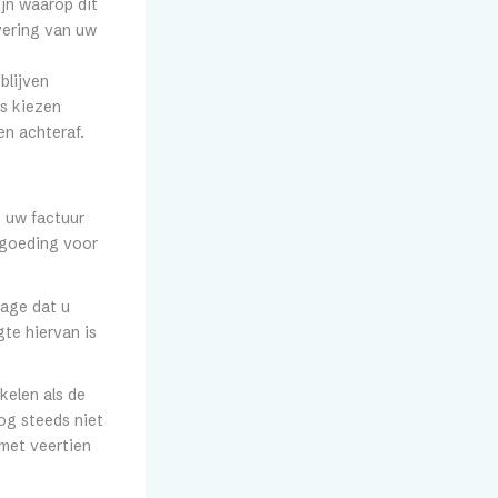
jn waarop dit
evering van uw
blijven
s kiezen
en achteraf.
 uw factuur
ergoeding voor
tage dat u
te hiervan is
elen als de
nog steeds niet
 met veertien