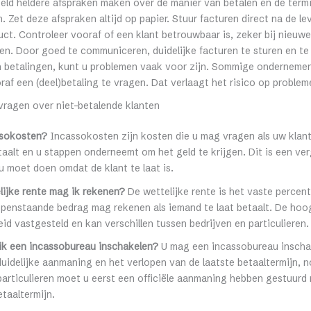
eld heldere afspraken maken over de manier van betalen en de termi
 Zet deze afspraken altijd op papier. Stuur facturen direct na de l
uct. Controleer vooraf of een klant betrouwbaar is, zeker bij nieuwe
. Door goed te communiceren, duidelijke facturen te sturen en te 
n betalingen, kunt u problemen vaak voor zijn. Sommige ondernemer
af een (deel)betaling te vragen. Dat verlaagt het risico op problem
vragen over niet-betalende klanten
ssokosten?
Incassokosten zijn kosten die u mag vragen als uw klant
etaalt en u stappen onderneemt om het geld te krijgen. Dit is een v
u moet doen omdat de klant te laat is.
lijke rente mag ik rekenen?
De wettelijke rente is het vaste percen
penstaande bedrag mag rekenen als iemand te laat betaalt. De hoog
id vastgesteld en kan verschillen tussen bedrijven en particulieren.
k een incassobureau inschakelen?
U mag een incassobureau inschak
duidelijke aanmaning en het verlopen van de laatste betaaltermijn, 
particulieren moet u eerst een officiële aanmaning hebben gestuurd
taaltermijn.