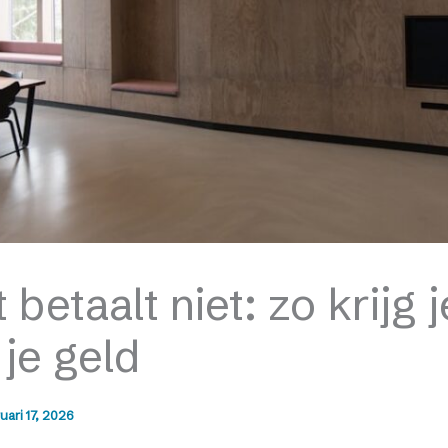
 betaalt niet: zo krijg j
 je geld
uari 17, 2026