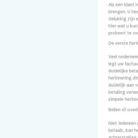
Als een klant 
brengen. U he
Gelukkig zijn 
hier wat u kun
probeert te v
De eerste her
Veel onderneme
legt uw factuu
duidelijke bet
herinnering di
duidelijk aan 
betaling verw
simpele herinn
Bellen of over
Niet iedereen 
betaalt, kan h
achterstallige