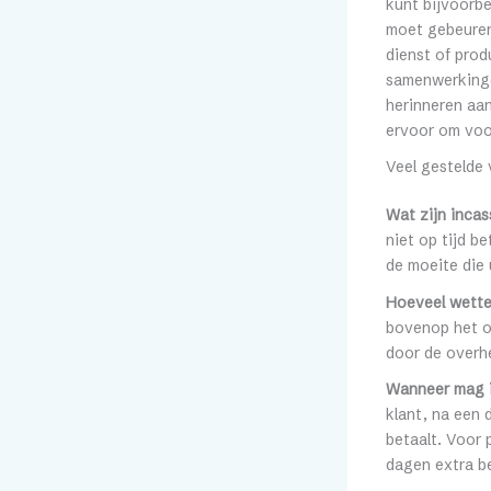
kunt bijvoorbe
moet gebeuren.
dienst of prod
samenwerkingen
herinneren aa
ervoor om voor
Veel gestelde 
Wat zijn inca
niet op tijd b
de moeite die 
Hoeveel wette
bovenop het o
door de overhe
Wanneer mag i
klant, na een 
betaalt. Voor 
dagen extra be