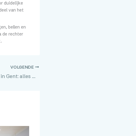
r duidelijke
deel van het
en, bellen en
a de rechter
.
VOLGENDE
Spar Leeuwstraat in Gent: alles wat je wilt weten