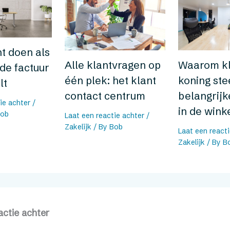
nt doen als
Alle klantvragen op
Waarom kl
de factuur
één plek: het klant
koning st
lt
contact centrum
belangrijk
ie achter
/
in de wink
ob
Laat een reactie achter
/
Zakelijk
/ By
Bob
Laat een react
Zakelijk
/ By
B
actie achter