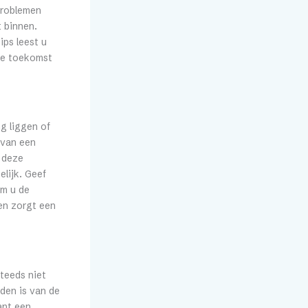
 problemen
 binnen.
ips leest u
 de toekomst
g liggen of
 van een
r deze
elijk. Geef
um u de
en zorgt een
steeds niet
eden is van de
ant een