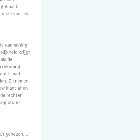
ggehaald.
 deze vast via
: de aanmaning
lijkheid krijgt
als de
n rekening
aat is met
len. Zij nemen
uw klant af en
 de rechter
ing stuurt
 dan genezen. U