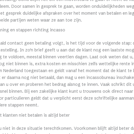
bleem. Door samen in gesprek te gaan, worden onduidelijkheden we
et gesprek duidelijke afspraken over het moment van betalen en leg
beide partijen weten waar ze aan toe zijn.
ning en stappen richting incasso
aald contact geen betaling volgt, is het tijd voor de volgende stap
estelling. In zo’n brief geeft u aan dat de klant nog een laatste moge
 te voldoen, meestal binnen veertien dagen. Laat ook weten dat u, 
og niet binnen is, extra kosten en misschien zelfs wettelijke rente i
 in Nederland toegestaan en geldt vanaf het moment dat de klant te l
 er daarna nog niet betaald, dan mag u een incassobureau inschake
an u over en proberen het bedrag alsnog te innen. Vaak schrikt dit 
snel binnen. Bij een zakelijke klant kunt u trouwens ook direct naar
r particulieren geldt dat u verplicht eerst deze schriftelijke aanman
dere stappen neemt.
klanten niet betalen is altijd beter
t u niet in deze situatie terechtkomen. Voorkomen blijft altijd beter