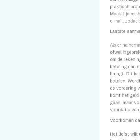
praktisch pro
Maak tijdens h
e-mail, zodat 
Laatste aanma
Als er na herh
ofwel ingebrek
om de rekening
betaling dan n
brengt. Dit is
betalen. Wordt
de vordering v
komt het geld 
gaan, maar voo
voordat u ver
Voorkomen dat 
Het liefst wil