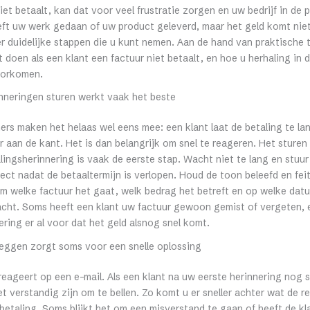
niet betaalt, kan dat voor veel frustratie zorgen en uw bedrijf in de
eft uw werk gedaan of uw product geleverd, maar het geld komt niet
er duidelijke stappen die u kunt nemen. Aan de hand van praktische t
t doen als een klant een factuur niet betaalt, en hoe u herhaling in
oorkomen.
inneringen sturen werkt vaak het beste
rs maken het helaas wel eens mee: een klant laat de betaling te lan
r aan de kant. Het is dan belangrijk om snel te reageren. Het sturen
alingsherinnering is vaak de eerste stap. Wacht niet te lang en stuu
rect nadat de betaaltermijn is verlopen. Houd de toon beleefd en feit
om welke factuur het gaat, welk bedrag het betreft en op welke dat
acht. Soms heeft een klant uw factuur gewoon gemist of vergeten, 
ering er al voor dat het geld alsnog snel komt.
leggen zorgt soms voor een snelle oplossing
reageert op een e-mail. Als een klant na uw eerste herinnering nog 
et verstandig zijn om te bellen. Zo komt u er sneller achter wat de r
 betaling. Soms blijkt het om een misverstand te gaan of heeft de kl