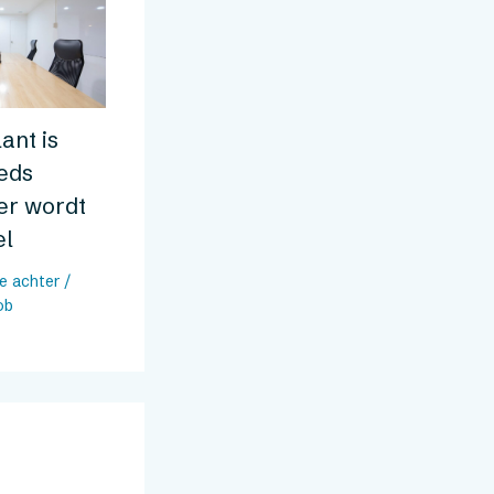
ant is
eeds
er wordt
el
ie achter
/
ob