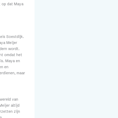
ok op dat Maya
eis Soestdijk.
aya Meijer
dern wordt.
cht omdat het
is. Maya en
en en
verdienen, maar
 wereld van
eijer altijd
rzetten zijn
in