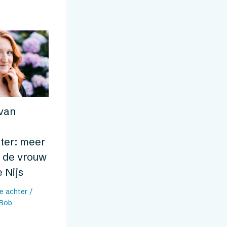
 van
ter: meer
n de vrouw
 Nijs
ie achter
/
Bob