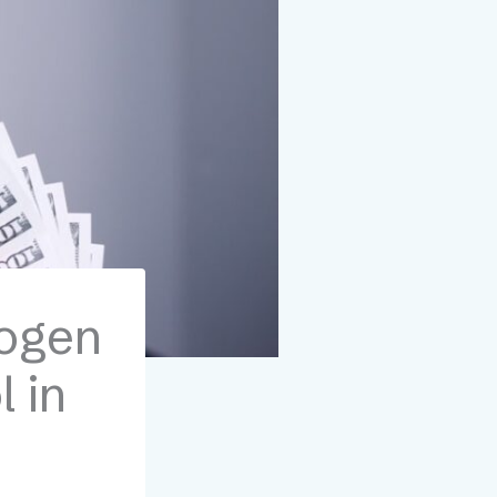
ogen
 in