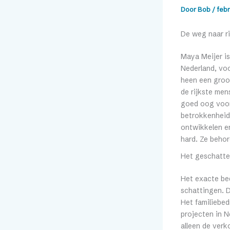
Door
Bob
/
febr
De weg naar r
Maya Meijer is
Nederland, voo
heen een groot
de rijkste men
goed oog voor
betrokkenheid 
ontwikkelen e
hard. Ze beho
Het geschatte
Het exacte be
schattingen. 
Het familiebed
projecten in N
alleen de verk