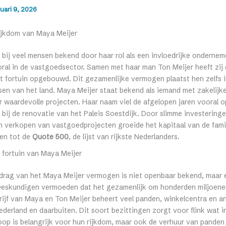
uari 9, 2026
ijkdom van Maya Meijer
 bij veel mensen bekend door haar rol als een invloedrijke ondernem
ral in de vastgoedsector. Samen met haar man Ton Meijer heeft zij 
 fortuin opgebouwd. Dit gezamenlijke vermogen plaatst hen zelfs in
sen van het land. Maya Meijer staat bekend als iemand met zakelijke
 waardevolle projecten. Haar naam viel de afgelopen jaren vooral o
bij de renovatie van het Paleis Soestdijk. Door slimme investering
n verkopen van vastgoedprojecten groeide het kapitaal van de famil
ren tot de
Quote 500
, de lijst van rijkste Nederlanders.
 fortuin van Maya Meijer
drag van het Maya Meijer vermogen is niet openbaar bekend, maar e
Deskundigen vermoeden dat het gezamenlijk om honderden miljoenen
rijf van Maya en Ton Meijer beheert veel panden, winkelcentra en a
ederland en daarbuiten. Dit soort bezittingen zorgt voor flink wat 
oop is belangrijk voor hun rijkdom, maar ook de verhuur van panden 