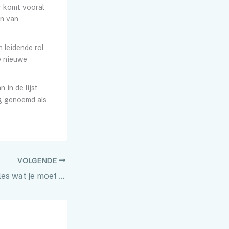
r komt vooral
en van
 leidende rol
e nieuwe
 in de lijst
g genoemd als
VOLGENDE
Coolblue Gent: alles wat je moet weten over de grootste Belgische winkel