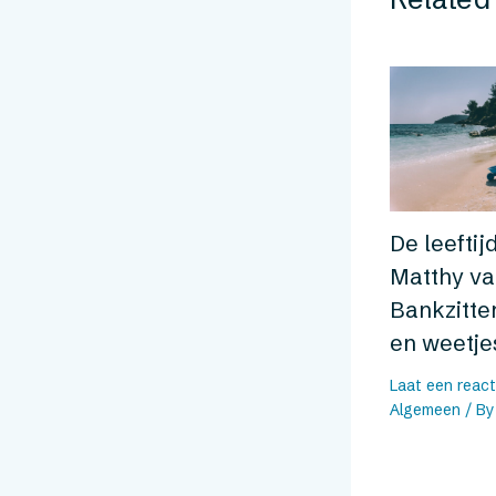
De leeftij
Matthy va
Bankzitter
en weetje
Laat een react
Algemeen
/ B