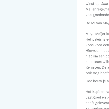
winst op. Jaar
Meijer regelma
vastgoedonde
De rol van May
Maya Meijer k
Het paleis is 
koos voor een
Hiervoor moes
niet om een d
haar team will
genieten. De a
ook oog heeft 
Hoe bouw je a
Het kapitaal v
vastgoed en bl
heeft geïnvest
kenmerken van 