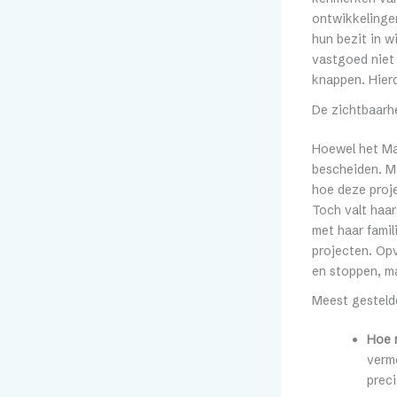
ontwikkelinge
hun bezit in w
vastgoed niet 
knappen. Hierd
De zichtbaarh
Hoewel het May
bescheiden. Ma
hoe deze proje
Toch valt haa
met haar famil
projecten. Opv
en stoppen, m
Meest gesteld
Hoe r
verm
preci