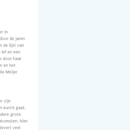
er in
door de jaren
 de lijst van
 lef en een
p door haar
en en het
ie Meijer
r zijn
 euro’s gaat.
ndere grote
inkomsten. Niet
levert veel