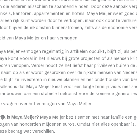
n die anderen misschien te spannend vinden. Door deze aanpak verg
inkels, kantoren, appartementen en hotels. Maya Meijer weet goed 
alleen rijk kunt worden door te verkopen, maar ook door te verhure
oor blijven de inkomsten binnenstromen, zelfs als de economie ver
eid van Maya Meijer en haar vermogen
a Meijer vermogen regelmatig in artikelen opduikt, blijft zij als pe
ya komt vooral in het nieuws bij grote projecten of als mensen kri
cten verlopen. Verder houdt ze het liefst haar privéleven buiten de
r naam op als er wordt gesproken over de rijkste mensen van Neder
ie blijft ze investeren in nieuwe plannen en het onderhouden van b
allend is dat Maya Meijer kiest voor een lange termijn visie: niet sn
aar bouwen aan een stabiele toekomst voor de komende generaties
e vragen over het vermogen van Maya Meijer
ijk is Maya Meijer?
Maya Meijer bezit samen met haar familie een 
ogen van honderden miljoenen euro’s. Omdat niet alles openbaar is,
eze bedrag wat verschillen.