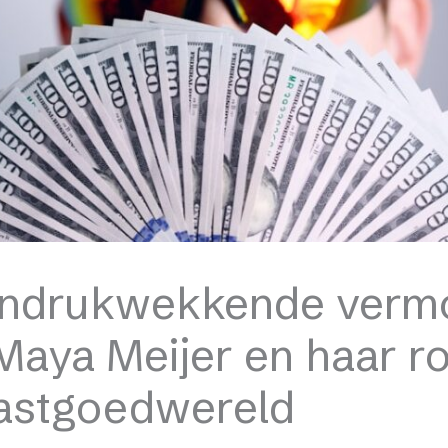
indrukwekkende verm
Maya Meijer en haar rol
astgoedwereld