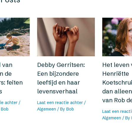
d van
Debby Gerritsen:
Het leven
n de
Een bijzondere
Henriëtte
s: feiten
leeftijd en haar
Koetschrui
s
levensverhaal
dan allee
van Rob de
ie achter
/
Laat een reactie achter
/
y
Bob
Algemeen
/ By
Bob
Laat een react
Algemeen
/ By