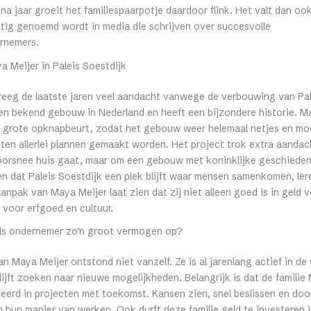
 na jaar groeit het familiespaarpotje daardoor flink. Het valt dan o
tig genoemd wordt in media die schrijven over succesvolle
rnemers.
a Meijer in Paleis Soestdijk
reeg de laatste jaren veel aandacht vanwege de verbouwing van Pal
een bekend gebouw in Nederland en heeft een bijzondere historie. M
 grote opknapbeurt, zodat het gebouw weer helemaal netjes en mo
ten allerlei plannen gemaakt worden. Het project trok extra aanda
oorsnee huis gaat, maar om een gebouw met koninklijke geschieden
en dat Paleis Soestdijk een plek blijft waar mensen samenkomen, ler
anpak van Maya Meijer laat zien dat zij niet alleen goed is in geld 
voor erfgoed en cultuur.
ls ondernemer zo’n groot vermogen op?
an Maya Meijer ontstond niet vanzelf. Ze is al jarenlang actief in de
ijft zoeken naar nieuwe mogelijkheden. Belangrijk is dat de familie M
eerd in projecten met toekomst. Kansen zien, snel beslissen en doo
hun manier van werken. Ook durft deze familie geld te investeren 