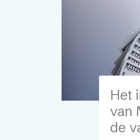
Het 
van 
de v