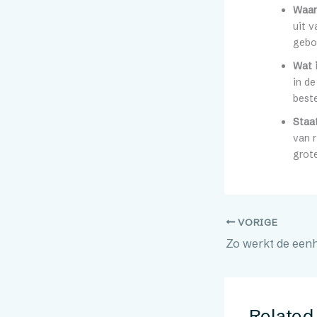
Waar
uit 
gebo
Wat i
in de
best
Staa
van r
grote
VORIGE
Related