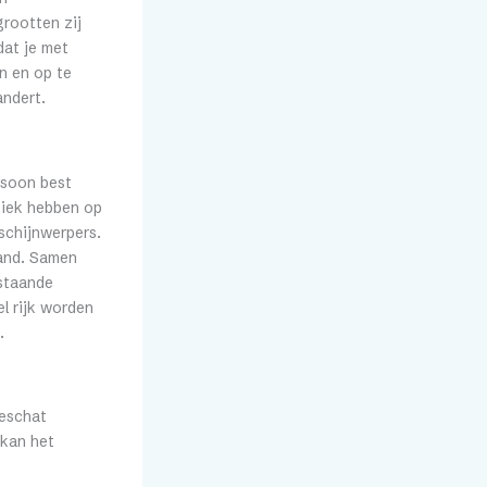
rootten zij
dat je met
n en op te
andert.
rsoon best
tiek hebben op
 schijnwerpers.
land. Samen
estaande
el rijk worden
.
geschat
 kan het