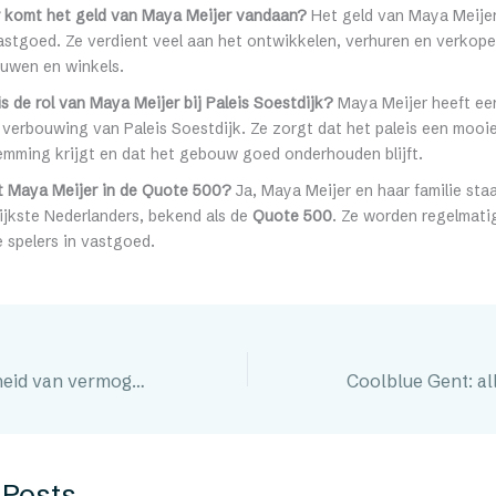
 komt het geld van Maya Meijer vandaan?
Het geld van Maya Meije
vastgoed. Ze verdient veel aan het ontwikkelen, verhuren en verkop
uwen en winkels.
s de rol van Maya Meijer bij Paleis Soestdijk?
Maya Meijer heeft een
 verbouwing van Paleis Soestdijk. Ze zorgt dat het paleis een mooi
emming krijgt en dat het gebouw goed onderhouden blijft.
t Maya Meijer in de Quote 500?
Ja, Maya Meijer en haar familie staan
ijkste Nederlanders, bekend als de
Quote 500
. Ze worden regelmati
 spelers in vastgoed.
Zo werkt de eenheid van vermogen in de praktijk
 Posts